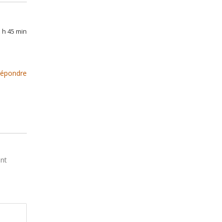
3 h 45 min
épondre
ont