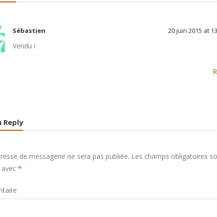
Sébastien
20 juin 2015 at 1
Vendu !
R
a Reply
resse de messagerie ne sera pas publiée.
Les champs obligatoires s
s avec
*
taire