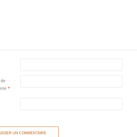
 de
erie
*
b