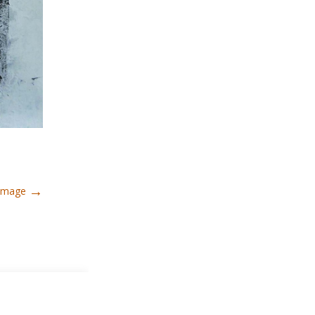
→
 Image