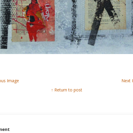
ous Image
Next
↑ Return to post
ment